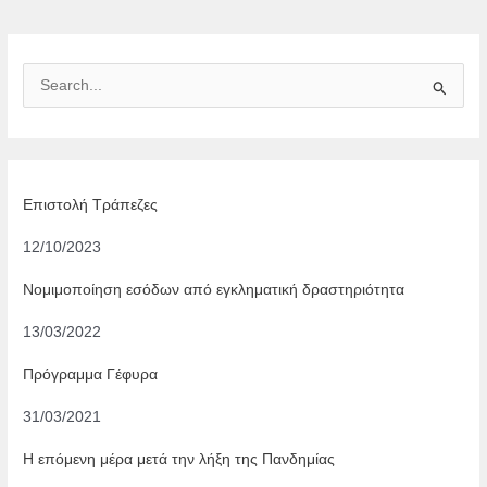
navigation
S
e
a
r
c
Επιστολή Τράπεζες
h
12/10/2023
f
o
Νομιμοποίηση εσόδων από εγκληματική δραστηριότητα
r
13/03/2022
:
Πρόγραμμα Γέφυρα
31/03/2021
Η επόμενη μέρα μετά την λήξη της Πανδημίας