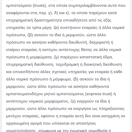
εμπιστεύματα (trusts), στα οποία συμπεριλαμβάνονται αυτά που
αναφέρονται στις περ. γ), δ) και ε), τα οποία παρέχουν κατά
επιχειρηματική δραστηριότητα οποιαδήποτε από τις εξής
υπηρεσίες σε τρίτα μέρη: ζα) συστήνουν εταιρείες ή άλλα νομικά
πρόσωπα, ζβ) ασκούν τα ίδια ή μεριμνούν, ώστε άλλο
πρόσωπο να ασκήσει καθήκοντα διευθυντή, διαχειριστή ή
εταίρου εταιρείας ή κατόχου αντίστοιχης θέσης σε άλλα νομικά
πρόσωπα ή μορφώματα, ζγ) παρέχουν καταστατική έδρα,
επιχειρηματική διεύθυνση, ταχυδρομική ή διοικητική διεύθυνση
και οποιεσδήποτε άλλες σχετικές υπηρεσίες για εταιρεία ή κάθε
άλλο νομικό πρόσωπο ή μόρφωμα, ζδ) ασκούν τα ίδια ή
μεριμνούν, ώστε άλλο πρόσωπο να ασκήσει καθήκοντα
εμπιστευματοδόχου ρητού εμπιστεύματος (express trust) ή
αντίστοιχου νομικού μορφώματος, ζε) ενεργούν τα ίδια ή
μεριμνούν, ώστε άλλο πρόσωπο να ενεργήσει ως πληρεξούσιος
μετόχου εταιρείας, εφόσον η εταιρεία αυτή δεν είναι εισηγμένη σε
οργανωμένη αγορά που υπόκειται σε απαιτήσεις
γνωστοποίησης, σύμφωνα με την ενωσιακή νομοθεσία ή