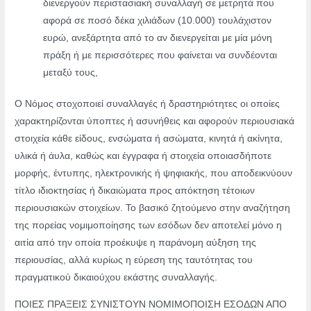
διενεργούν περιστασιακή συναλλαγή σε μετρητά που
αφορά σε ποσό δέκα χιλιάδων (10.000) τουλάχιστον
ευρώ, ανεξάρτητα από το αν διενεργείται με μία μόνη
πράξη ή με περισσότερες που φαίνεται να συνδέονται
μεταξύ τους,
Ο Νόμος στοχοποιεί συναλλαγές ή δραστηριότητες οι οποίες
χαρακτηρίζονται
ύποπτες ή ασυνήθεις και αφορούν περιουσιακά
στοιχεία κάθε είδους, ενσώματα ή
ασώματα, κινητά ή ακίνητα,
υλικά ή άυλα, καθώς και έγγραφα ή στοιχεία
οποιασδήποτε
μορφής, έντυπης, ηλεκτρονικής ή ψηφιακής, που αποδεικνύουν
τίτλο
ιδιοκτησίας ή δικαιώματα προς απόκτηση τέτοιων
περιουσιακών στοιχείων.
Το βασικό ζητούμενο στην αναζήτηση
της πορείας νομιμοποίησης των εσόδων δεν
αποτελεί μόνο η
αιτία από την οποία προέκυψε η παράνομη αύξηση της
περιουσίας,
αλλά κυρίως η εύρεση της ταυτότητας του
πραγματικού δικαιούχου εκάστης
συναλλαγής.
ΠΟΙΕΣ ΠΡΑΞΕΙΣ ΣΥΝΙΣΤΟΥΝ ΝΟΜΙΜΟΠΟΙΣΗ ΕΣΟΔΩΝ ΑΠΟ