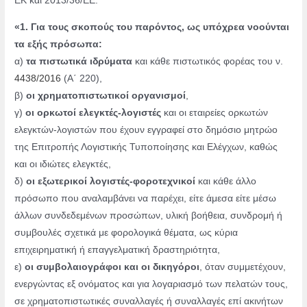
ΕΚ και 2013/36/ΕΕ.
«1. Για τους σκοπούς του παρόντος, ως υπόχρεα νοούνται
τα εξής πρόσωπα:
α)
τα πιστωτικά ιδρύματα
και κάθε πιστωτικός φορέας του ν.
4438/2016
(Α΄ 220),
β)
οι χρηματοπιστωτικοί οργανισμοί
,
γ)
οι ορκωτοί ελεγκτές-λογιστές
και οι εταιρείες ορκωτών
ελεγκτών-λογιστών που έχουν εγγραφεί στο δημόσιο μητρώο
της Επιτροπής Λογιστικής Τυποποίησης και Ελέγχων, καθώς
και οι ιδιώτες ελεγκτές,
δ)
οι εξωτερικοί λογιστές-φοροτεχνικοί
και κάθε άλλο
πρόσωπο που αναλαμβάνει να παρέχει, είτε άμεσα είτε μέσω
άλλων συνδεδεμένων προσώπων, υλική βοήθεια, συνδρομή ή
συμβουλές σχετικά με φορολογικά θέματα, ως κύρια
επιχειρηματική ή επαγγελματική δραστηριότητα,
ε)
οι συμβολαιογράφοι και οι δικηγόροι
, όταν συμμετέχουν,
ενεργώντας εξ ονόματος και για λογαριασμό των πελατών τους,
σε χρηματοπιστωτικές συναλλαγές ή συναλλαγές επί ακινήτων