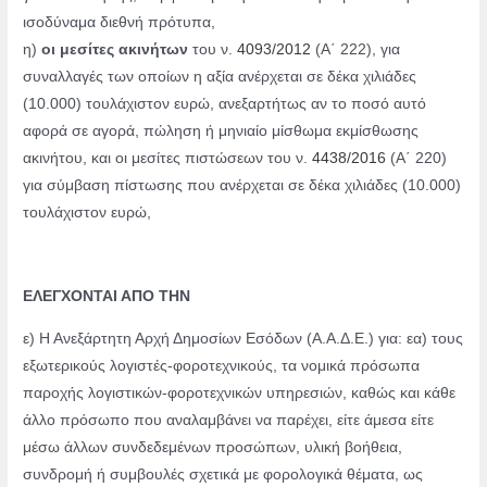
ισοδύναμα διεθνή πρότυπα,
η)
οι μεσίτες ακινήτων
του ν.
4093/2012
(Α΄ 222), για
συναλλαγές των οποίων η αξία ανέρχεται σε δέκα χιλιάδες
(10.000) τουλάχιστον ευρώ, ανεξαρτήτως αν το ποσό αυτό
αφορά σε αγορά, πώληση ή μηνιαίο μίσθωμα εκμίσθωσης
ακινήτου, και οι μεσίτες πιστώσεων του ν.
4438/2016
(Α΄ 220)
για σύμβαση πίστωσης που ανέρχεται σε δέκα χιλιάδες (10.000)
τουλάχιστον ευρώ,
ΕΛΕΓΧΟΝΤΑΙ ΑΠΟ ΤΗΝ
ε) Η Ανεξάρτητη Αρχή Δημοσίων Εσόδων (Α.Α.Δ.Ε.) για: εα) τους
εξωτερικούς λογιστές-φοροτεχνικούς, τα νομικά πρόσωπα
παροχής λογιστικών-φοροτεχνικών υπηρεσιών, καθώς και κάθε
άλλο πρόσωπο που αναλαμβάνει να παρέχει, είτε άμεσα είτε
μέσω άλλων συνδεδεμένων προσώπων, υλική βοήθεια,
συνδρομή ή συμβουλές σχετικά με φορολογικά θέματα, ως