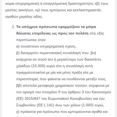
κύρια επιχειρηματική ή επαγγελματική δραστηριότητα, εβ) τους
μεσίτες ακινήτων, εγ) τους εμπόρους και εκπλειστηριαστές
αγαθών μεγάλης αξίας.
Τα υπόχρεα πρόσωπα εφαρμόζουν τα μέτρα
δέουσας επιμέλειας ως προς τον πελάτη
στις εξής
περιπτώσεις όταν:
α) συνάπτουν επιχειρηματική σχέση,
β) διενεργούν περιστασιακή συναλλαγή που: βα)
ανέρχεται σε ποσό ίσο ή μεγαλύτερο των δεκαπέντε
χιλιάδων (15.000) ευρώ είτε η συναλλαγή αυτή
πραγματοποιείται με μία και μόνη πράξη είτε με
περισσότερες που φαίνεται να συνδέονται μεταξύ τους,
ββ) αποτελεί μεταφορά χρηματικών ποσών, σύμφωνα με
τον ορισμό του στοιχείου 9 του άρθρου 3 του Κανονισμού
(ΕΕ) 2015/847 του Ευρωπαϊκού Κοινοβουλίου και του
Συμβουλίου (ΕΕ L 141) άνω των χιλίων (1.000) ευρώ,
γ) πρόκειται για πρόσωπα που εμπορεύονται αγαθά και