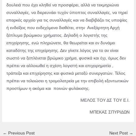
δουλειά που έχει κληθεί να προσφέρει, αλλά να τεκμηριώνει
συναλλαγές, να διερευνάει τυχόν ύποπτες συναλλαγές, να τηρεί
επαρκές αρχείο για τις συναλλαγές και να διαβιβάζει τις υποψίες
ή ενδείξεις που ενδεχόμενα διαθέτει, στην Ανεξάρτητη Αρχή
ξέπλυμα βρώμικου χρήματος. Δηλαδή ο λογιστής της
επιχείρησης, ενώ πληρώνετε, θα θεωρείται και εν δυνάμει
καταδότης της επιχείρησης. Δεν γίνετε λόγος για το αν είναι
σωστό να ξεπλένεται βρώμικο χρήμα, φυσικά και όχι, όμως δεν
πρέπει να αλλοιωθεί η σχέση λογιστή και επιχειρηματία ,
τράπεζα και επιχείρησης και φυσικά μεταξύ συνεργατών. Τέλος
πρέπει να τελειώσει η τρομολατρεία με την επιβολή εξοντωτικών
προστίμων η ακόμα και ποινών φυλάκισης.
ΜΕΛΟΣ ΤΟΥ ΔΣ ΤΟΥ Ε.Ι.
ΜΠΕΚΑΣ ΣΠΥΡΙΔΩΝ
Post
←
Previous Post
Next Post
→