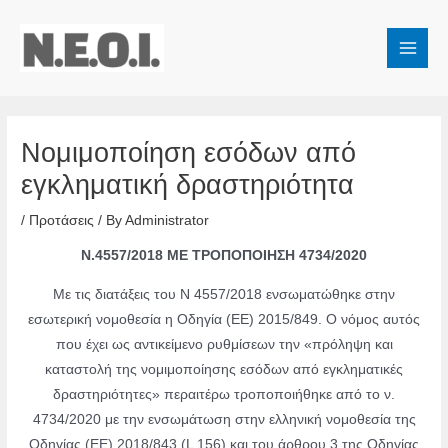
Skip
to
Main
content
Men
Νομιμοποίηση εσόδων από
εγκληματική δραστηριότητα
/
Προτάσεις
/ By
Administrator
Ν.4557/2018 ΜΕ ΤΡΟΠΟΠΟΙΗΣΗ 4734/2020
Με τις διατάξεις του Ν 4557/2018 ενσωματώθηκε στην
εσωτερική νομοθεσία η Οδηγία (ΕΕ) 2015/849. Ο νόμος αυτός
που έχει ως αντικείμενο ρυθμίσεων την «πρόληψη και
καταστολή της νομιμοποίησης εσόδων από εγκληματικές
δραστηριότητες» περαιτέρω τροποποιήθηκε από το ν.
4734/2020 με την ενσωμάτωση στην ελληνική νομοθεσία της
Οδηγίας (ΕΕ) 2018/843 (L 156) και του άρθρου 3 της Οδηγίας