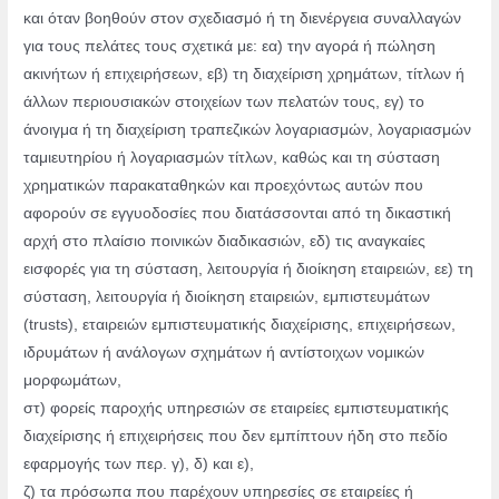
και όταν βοηθούν στον σχεδιασμό ή τη διενέργεια συναλλαγών
για τους πελάτες τους σχετικά με: εα) την αγορά ή πώληση
ακινήτων ή επιχειρήσεων, εβ) τη διαχείριση χρημάτων, τίτλων ή
άλλων περιουσιακών στοιχείων των πελατών τους, εγ) το
άνοιγμα ή τη διαχείριση τραπεζικών λογαριασμών, λογαριασμών
ταμιευτηρίου ή λογαριασμών τίτλων, καθώς και τη σύσταση
χρηματικών παρακαταθηκών και προεχόντως αυτών που
αφορούν σε εγγυοδοσίες που διατάσσονται από τη δικαστική
αρχή στο πλαίσιο ποινικών διαδικασιών, εδ) τις αναγκαίες
εισφορές για τη σύσταση, λειτουργία ή διοίκηση εταιρειών, εε) τη
σύσταση, λειτουργία ή διοίκηση εταιρειών, εμπιστευμάτων
(trusts), εταιρειών εμπιστευματικής διαχείρισης, επιχειρήσεων,
ιδρυμάτων ή ανάλογων σχημάτων ή αντίστοιχων νομικών
μορφωμάτων,
στ) φορείς παροχής υπηρεσιών σε εταιρείες εμπιστευματικής
διαχείρισης ή επιχειρήσεις που δεν εμπίπτουν ήδη στο πεδίο
εφαρμογής των περ. γ), δ) και ε),
ζ) τα πρόσωπα που παρέχουν υπηρεσίες σε εταιρείες ή