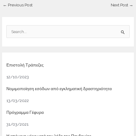
Post
←
Previous Post
Next Post
→
navigation
S
e
a
r
c
Επιστολή Τράπεζες
h
12/10/2023
f
o
Νομιμοποίηση εσόδων από εγκληματική δραστηριότητα
r
13/03/2022
:
Πρόγραμμα Γέφυρα
31/03/2021
Η επόμενη μέρα μετά την λήξη της Πανδημίας