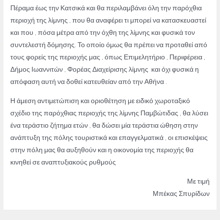
Πέραμα έως την Κατσικά και θα περιλαμβάνει όλη την παρόχθια
περιοχή της λίμνης , που θα αναφέρει τι μπορεί να κατασκευαστεί
και που , πόσα μέτρα από την όχθη της λίμνης και φυσικά τον
συντελεστή δόμησης. Το οποίο όμως θα πρέπει να προταθεί από
τους φορείς της περιοχής μας , όπως Επιμελητήριο , Περιφέρεια ,
Δήμος Ιωαννιτών , Φορέας Διαχείρισης λίμνης και όχι φυσικά η
απόφαση αυτή να δοθεί κατευθείαν από την Αθήνα .
Η άμεση αντιμετώπιση και οριοθέτηση με ειδικό χωροταξικό
σχέδιο της παρόχθιας περιοχής της λίμνης Παμβώτιδας , θα λύσει
ένα τεράστιο ζήτημα ετών , θα δώσει μία τεράστια ώθηση στην
ανάπτυξη της πόλης τουριστικά και επαγγελματικά , οι επισκέψεις
στην πόλη μας θα αυξηθούν και η οικονομία της περιοχής θα
κινηθεί σε αναπτυξιακούς ρυθμούς
Με τιμή
Μπέκας Σπυρίδων