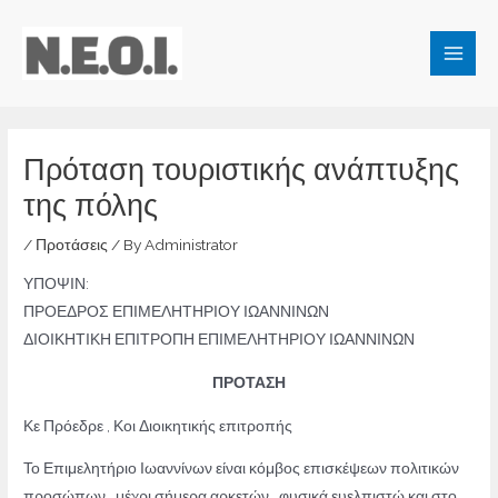
Skip
to
Main
content
Men
Πρόταση τουριστικής ανάπτυξης
της πόλης
/
Προτάσεις
/ By
Administrator
ΥΠΟΨΙΝ:
ΠΡΟΕΔΡΟΣ ΕΠΙΜΕΛΗΤΗΡΙΟΥ ΙΩΑΝΝΙΝΩΝ
ΔΙΟΙΚΗΤΙΚΗ ΕΠΙΤΡΟΠΗ ΕΠΙΜΕΛΗΤΗΡΙΟΥ ΙΩΑΝΝΙΝΩΝ
ΠΡΟΤΑΣΗ
Κε Πρόεδρε , Κοι Διοικητικής επιτροπής
Το Επιμελητήριο Ιωαννίνων είναι κόμβος επισκέψεων πολιτικών
προσώπων , μέχρι σήμερα αρκετών , φυσικά ευελπιστώ και στο